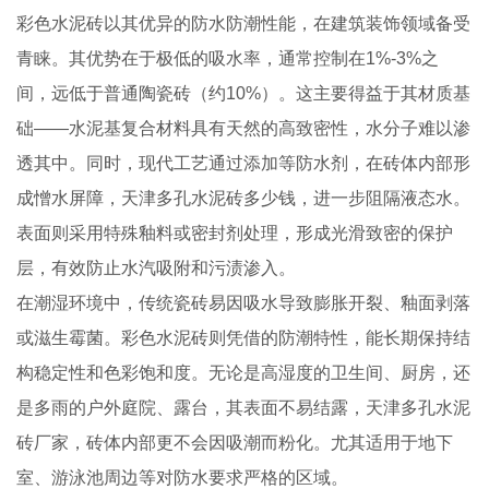
彩色水泥砖以其优异的防水防潮性能，在建筑装饰领域备受
青睐。其优势在于极低的吸水率，通常控制在1%-3%之
间，远低于普通陶瓷砖（约10%）。这主要得益于其材质基
础——水泥基复合材料具有天然的高致密性，水分子难以渗
透其中。同时，现代工艺通过添加等防水剂，在砖体内部形
成憎水屏障，天津多孔水泥砖多少钱，进一步阻隔液态水。
表面则采用特殊釉料或密封剂处理，形成光滑致密的保护
层，有效防止水汽吸附和污渍渗入。
在潮湿环境中，传统瓷砖易因吸水导致膨胀开裂、釉面剥落
或滋生霉菌。彩色水泥砖则凭借的防潮特性，能长期保持结
构稳定性和色彩饱和度。无论是高湿度的卫生间、厨房，还
是多雨的户外庭院、露台，其表面不易结露，天津多孔水泥
砖厂家，砖体内部更不会因吸潮而粉化。尤其适用于地下
室、游泳池周边等对防水要求严格的区域。