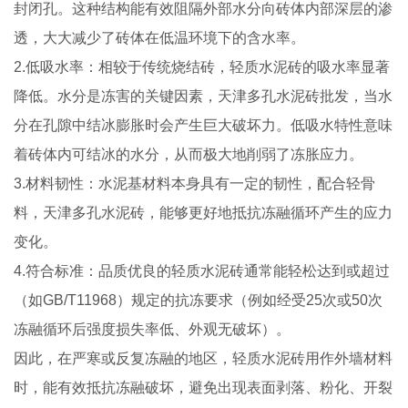
封闭孔。这种结构能有效阻隔外部水分向砖体内部深层的渗
透，大大减少了砖体在低温环境下的含水率。
2.低吸水率：相较于传统烧结砖，轻质水泥砖的吸水率显著
降低。水分是冻害的关键因素，天津多孔水泥砖批发，当水
分在孔隙中结冰膨胀时会产生巨大破坏力。低吸水特性意味
着砖体内可结冰的水分，从而极大地削弱了冻胀应力。
3.材料韧性：水泥基材料本身具有一定的韧性，配合轻骨
料，天津多孔水泥砖，能够更好地抵抗冻融循环产生的应力
变化。
4.符合标准：品质优良的轻质水泥砖通常能轻松达到或超过
（如GB/T11968）规定的抗冻要求（例如经受25次或50次
冻融循环后强度损失率低、外观无破坏）。
因此，在严寒或反复冻融的地区，轻质水泥砖用作外墙材料
时，能有效抵抗冻融破坏，避免出现表面剥落、粉化、开裂