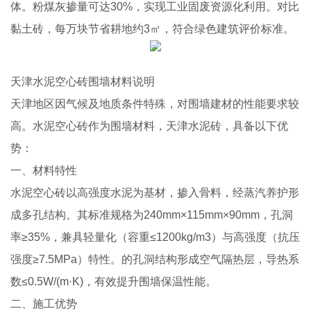
体。粉煤灰掺量可达30%，实现工业固废资源化利用。对比
黏土砖，每万块节省耕地约3㎡，符合绿色建筑评价标准。
天津水泥空心砖围墙材料说明
天津地区因气候及地质条件特殊，对围墙建材的性能要求较
高。水泥空心砖作为围墙材料，天津水泥砖，具备以下优
势：
一、材料特性
水泥空心砖以高强度水泥为基材，掺入骨料，经蒸汽养护形
成多孔结构。其标准规格为240mm×115mm×90mm，孔洞
率≥35%，兼具轻量化（容重≤1200kg/m3）与高强度（抗压
强度≥7.5MPa）特性。的孔洞结构形成空气隔热层，导热系
数≤0.5W/(m·K)，有效提升围墙保温性能。
二、施工优势