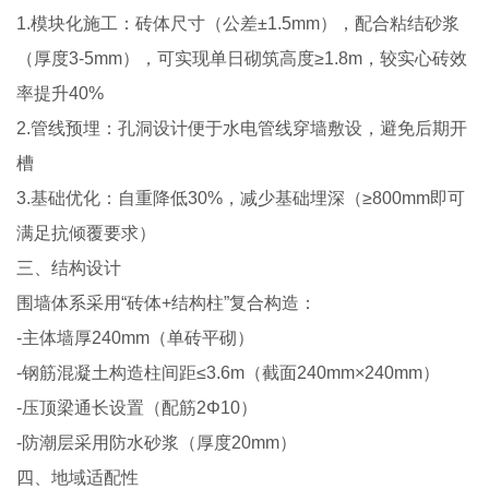
1.模块化施工：砖体尺寸（公差±1.5mm），配合粘结砂浆
（厚度3-5mm），可实现单日砌筑高度≥1.8m，较实心砖效
率提升40%
2.管线预埋：孔洞设计便于水电管线穿墙敷设，避免后期开
槽
3.基础优化：自重降低30%，减少基础埋深（≥800mm即可
满足抗倾覆要求）
三、结构设计
围墙体系采用“砖体+结构柱”复合构造：
-主体墙厚240mm（单砖平砌）
-钢筋混凝土构造柱间距≤3.6m（截面240mm×240mm）
-压顶梁通长设置（配筋2Φ10）
-防潮层采用防水砂浆（厚度20mm）
四、地域适配性