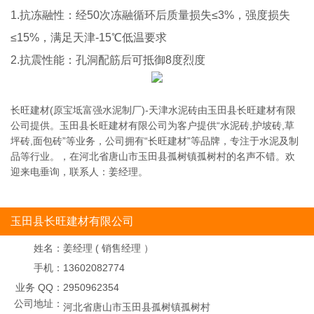
1.抗冻融性：经50次冻融循环后质量损失≤3%，强度损失
≤15%，满足天津-15℃低温要求
2.抗震性能：孔洞配筋后可抵御8度烈度
长旺建材(原宝坻富强水泥制厂)-天津水泥砖由玉田县长旺建材有限
公司提供。玉田县长旺建材有限公司为客户提供“水泥砖,护坡砖,草
坪砖,面包砖”等业务，公司拥有“长旺建材”等品牌，专注于水泥及制
品等行业。，在河北省唐山市玉田县孤树镇孤树村的名声不错。欢
迎来电垂询，联系人：姜经理。
玉田县长旺建材有限公司
姓名：
姜经理 ( 销售经理 ）
手机：
13602082774
业务 QQ：
2950962354
公司地址：
河北省唐山市玉田县孤树镇孤树村