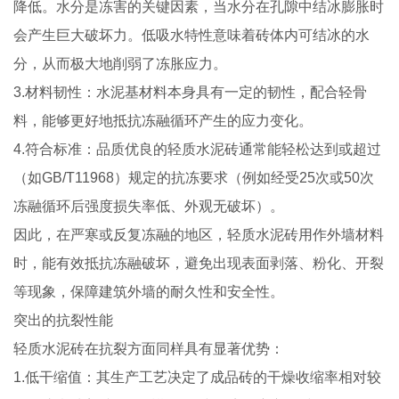
降低。水分是冻害的关键因素，当水分在孔隙中结冰膨胀时
会产生巨大破坏力。低吸水特性意味着砖体内可结冰的水
分，从而极大地削弱了冻胀应力。
3.材料韧性：水泥基材料本身具有一定的韧性，配合轻骨
料，能够更好地抵抗冻融循环产生的应力变化。
4.符合标准：品质优良的轻质水泥砖通常能轻松达到或超过
（如GB/T11968）规定的抗冻要求（例如经受25次或50次
冻融循环后强度损失率低、外观无破坏）。
因此，在严寒或反复冻融的地区，轻质水泥砖用作外墙材料
时，能有效抵抗冻融破坏，避免出现表面剥落、粉化、开裂
等现象，保障建筑外墙的耐久性和安全性。
突出的抗裂性能
轻质水泥砖在抗裂方面同样具有显著优势：
1.低干缩值：其生产工艺决定了成品砖的干燥收缩率相对较