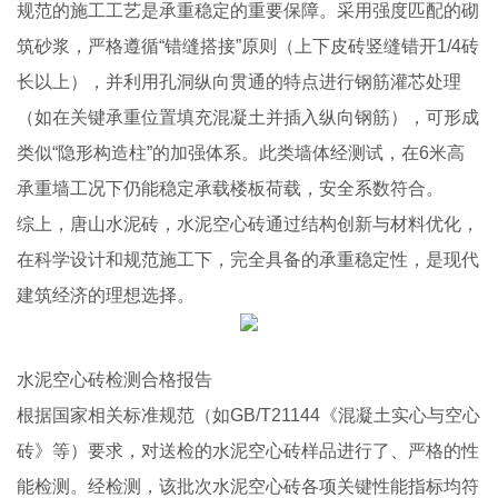
规范的施工工艺是承重稳定的重要保障。采用强度匹配的砌
筑砂浆，严格遵循“错缝搭接”原则（上下皮砖竖缝错开1/4砖
长以上），并利用孔洞纵向贯通的特点进行钢筋灌芯处理
（如在关键承重位置填充混凝土并插入纵向钢筋），可形成
类似“隐形构造柱”的加强体系。此类墙体经测试，在6米高
承重墙工况下仍能稳定承载楼板荷载，安全系数符合。
综上，唐山水泥砖，水泥空心砖通过结构创新与材料优化，
在科学设计和规范施工下，完全具备的承重稳定性，是现代
建筑经济的理想选择。
水泥空心砖检测合格报告
根据国家相关标准规范（如GB/T21144《混凝土实心与空心
砖》等）要求，对送检的水泥空心砖样品进行了、严格的性
能检测。经检测，该批次水泥空心砖各项关键性能指标均符