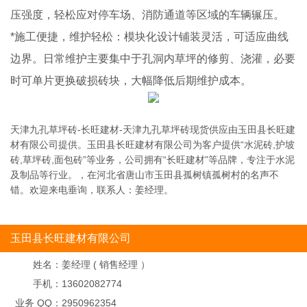
压强度，轻松应对停车场、消防通道等区域的车辆辗压。
*施工便捷，维护轻松：模块化设计铺装灵活，可适应曲线
边界。日常维护主要集中于孔洞内草坪的修剪、浇灌，必要
时可单片更换破损砖块，大幅降低后期维护成本。
天津九孔草坪砖-长旺建材-天津九孔草坪砖现货供应由玉田县长旺建
材有限公司提供。玉田县长旺建材有限公司为客户提供“水泥砖,护坡
砖,草坪砖,面包砖”等业务，公司拥有“长旺建材”等品牌，专注于水泥
及制品等行业。，在河北省唐山市玉田县孤树镇孤树村的名声不
错。欢迎来电垂询，联系人：姜经理。
玉田县长旺建材有限公司
姓名：
姜经理 ( 销售经理 ）
手机：
13602082774
业务 QQ：
2950962354