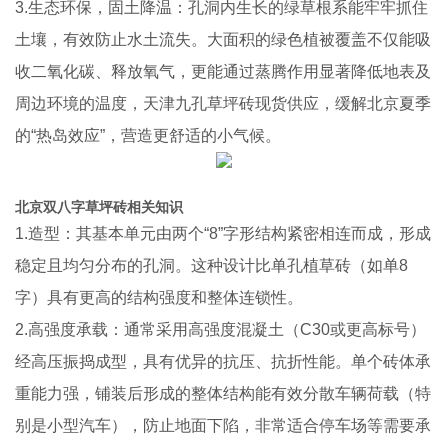
3.生态环保，固土降温：孔洞内生长的绿草根系能牢牢抓住
土壤，有效防止水土流失。大面积的绿色植被覆盖不仅能吸
收二氧化碳、释放氧气，更能通过蒸腾作用显著降低地表及
周边环境的温度，天津九孔草坪砖现货供应，缓解北京夏季
的“热岛效应”，营造更舒适的小气候。
北京双八字草坪砖相关知识
1.造型：其基本单元由两个“8”字形结构紧密相连而成，形成
稳定且均匀分布的孔洞。这种设计比单孔植草砖（如单8
字）具有更高的结构强度和整体连锁性。
2.高强度承载：通常采用高强度混凝土（C30或更高标号）
经高压振捣成型，具有优异的抗压、抗折性能。单个砖体承
重能力强，铺装后形成的整体结构能有效分散车辆荷载（特
别是小型汽车），防止地面下陷，非常适合停车场等需要承