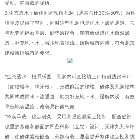
受动、静荷载的场所。
3.生态透水：砖体间的预留孔洞（通常占比30%-50%）为种
植草皮提供了空间，同时这些孔洞也是雨水下渗的通道。它
与配套的碎石基层、砂垫层结合，能有效促进雨水自然渗
透，补充地下水，减少地表径流，缓解城市内涝，符合北京
建设海绵城市的要求。
*生态透水，根系乐园：孔洞内可直接填土种植耐践踏草种
（如结缕草、狗牙根），形成鲜活的绿格。砖体及孔洞结构
共同构成雨水下渗通道，助力补充地下水、缓解内涝，有效
降低地表温度，改善局部微气候。
*坚实承载，稳定耐久：采用高强度混凝土预制，配合底部
稳重的基座和侧面的凹凸榫卯（互锁）设计，天津九孔草坪
砖，使砖体紧密嵌合，分散荷载，显著提升整体稳定性和抗