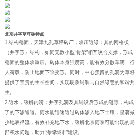
北京井字草坪砖特点
1.结构稳固，天津九孔草坪砖厂，承压透绿：其的网格状
（井字形）结构，如同无数小型“骨架”相互咬合支撑，形成
稳固的整体承重层。砖体本身强度高，能有效分散车辆、行
人荷载，防止地面下陷变形。同时，中心预留的孔洞为草籽
提供了宝贵的生长空间，实现硬质铺装与自然绿意的和谐共
生。
2.透水，缓解内涝：井字孔洞及其铺设后形成的缝隙，构成
了的下渗通道。雨水能迅速透过砖体渗入地下土壤，显著减
少地表径流，有效补充地下水，缓解北京雨季可能出现的局
部积水问题，助力“海绵城市”建设。